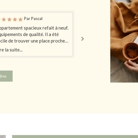
Par Pascal
Par Cédric
partement spacieux refait à neuf.
Le logement est fidèle à l
uipements de qualité. Il a été
description , très calme , 
cile de trouver une place proche
, l emplacement est idéal , 
 logement. Les abords de la place
d accès .Bref , un très be
re la suite...
Lire la suite...
urenne sont commerçant avec un
l hôte est très attentionné
rché le mardi. Les consignes sont
avons passé un excellent
aires et en trois langues. C'est
on a envie de ne pas le
otre meilleure expérience AirBnB.
recommander pour être cer
line
ous retenons cette adresse pour
soit disponible pour nous 
 séjours futurs. Caroline est une
merci.
te réactive et disponible. Nos
pports ont été chaleureux bien
ue rapides. Remarquable.