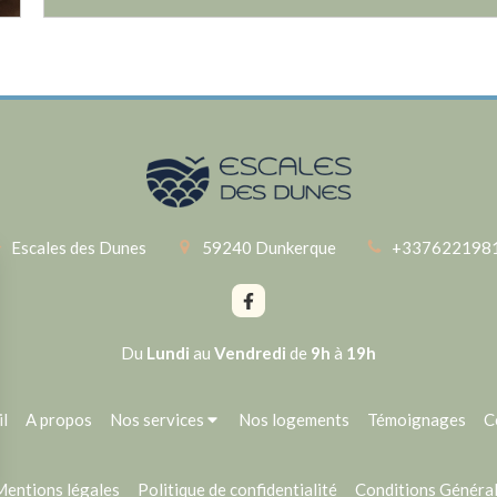
Escales des Dunes
59240
Dunkerque
+337622198
Du
Lundi
au
Vendredi
de
9h
à
19h
l
A propos
Nos services
Nos logements
Témoignages
C
Mentions légales
Politique de confidentialité
Conditions Générale