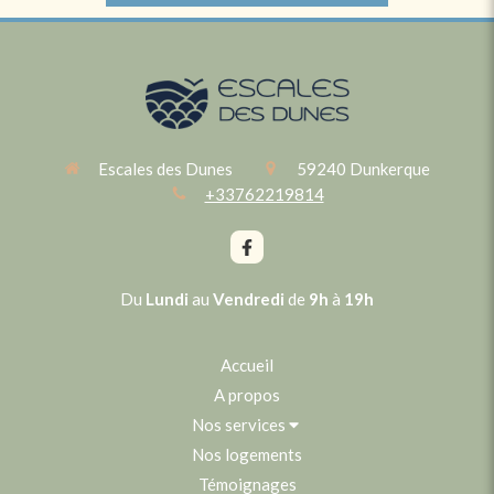
Escales des Dunes
59240
Dunkerque
+33762219814
Du
Lundi
au
Vendredi
de
9h
à
19h
Accueil
A propos
Nos services
Nos logements
Témoignages